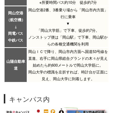
※所要時間バス約10分 徒歩約7分
岡山空港2番、3番乗り場から「岡山市内方面」
岡山空港
行に乗車
（航空機）
▼
↓
「岡山大学筋」で下車、徒歩約7分。
岡電バス
ノンストップ便は「岡山駅」で下車、岡山駅か
中鉄バス
らの各種交通機関を利用
岡山ＩＣで降り、岡山市内方面へ国道53号線を
直進、右手に岡山県総合グランドの木々が見え
山陽自動車
始めたら約600メートルで岡山大学筋に。
道
岡山大学の標識を左折すれば、時計台が正面に
見え、岡山大学に到着します。
キャンパス内