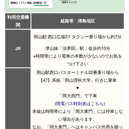
利用交通機
経路等 津島地区
関
岡山駅:西口広場2Ｆタクシー乗り場から約7分
津山線「法界院」駅：徒歩約10分
JR
※時間帯により電車の本数が少ないのでお気を
つけ下さい
岡山駅西口バスターミナル22番乗り場から
【47】系統「岡山理科大学」行きに乗車
▼
「岡大西門」で下車
(
岡電バス時刻表はこちら
)
本線は時間帯により「岡大東門」には停車しな
い場合があります。
なお、「岡大東門」へはキャンパス外周を廻っ