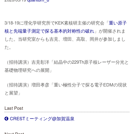
3/18-19に理化学研究所でKEK素核研主催の研究会「
重い原子
核と先端量子測定で探る基本的対称性の破れ
」が開催されま
した。当研究室からも吉見、増田、高取、岡井が参加しまし
た。
（招待講演）吉見彰洋「結晶中の229Th原子核レーザー分光と
基礎物理研究への展開」
（招待講演）増田孝彦「重い極性分子で探る電子EDMの現状
と展望」
Last Post
CRESTミーティング@加賀温泉
Next Post